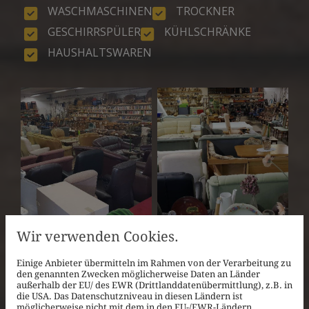
WASCHMASCHINEN
TROCKNER
GESCHIRRSPÜLER
KÜHLSCHRÄNKE
HAUSHALTSWAREN
Wir verwenden Cookies.
Einige Anbieter übermitteln im Rahmen von der Verarbeitung zu
den genannten Zwecken möglicherweise Daten an Länder
außerhalb der EU/ des EWR (Drittlanddatenübermittlung), z.B. in
die USA. Das Datenschutzniveau in diesen Ländern ist
möglicherweise nicht mit dem in den EU-/EWR-Ländern