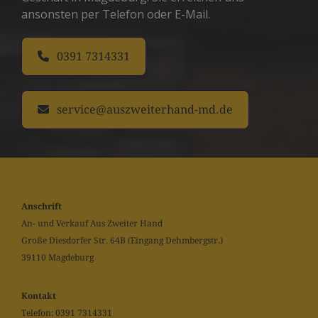
ansonsten per Telefon oder E-Mail.
0391 7314331
service@auszweiterhand-md.de
Anschrift
An- und Verkauf Aus Zweiter Hand
Große Diesdorfer Str. 64B (Eingang Dehmbergstr.)
39110 Magdeburg
Kontakt
Telefon:
0391 7314331